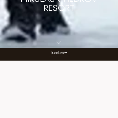
RESORT
Book now
1. 11. 2025
Přijďte s dětmi prožít kouzelnou mikulášskou
sobotu plnou zábavy, tvoření a rodinné
pohody v Aldrov Resortu. Čeká vás pestrý
program od dopoledne až do večera – od
kreativního tvoření přes mikulášskou nadílku