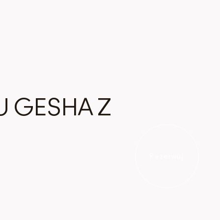
 GESHA Z
Rezerwuj