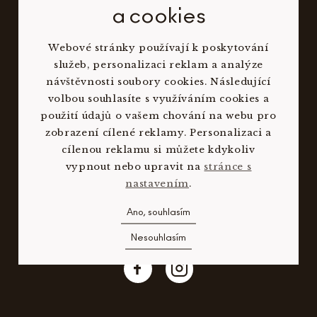
Provoz
a cookies
recepce@aldrovresort.cz
Webové stránky používají k poskytování
+420 775 878 757
služeb, personalizaci reklam a analýze
návštěvnosti soubory cookies. Následující
volbou souhlasíte s využíváním cookies a
Prodej
použití údajů o vašem chování na webu pro
zobrazení cílené reklamy. Personalizaci a
sales@aldrovresort.cz
cílenou reklamu si můžete kdykoliv
+420 775 878 757
vypnout nebo upravit na
stránce s
nastavením
.
Ano, souhlasím
Sledujte nás
Nesouhlasím