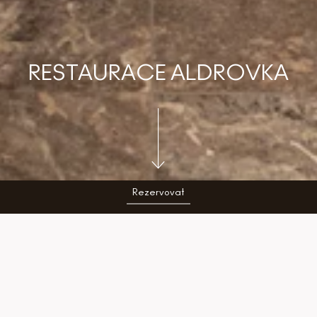
RESTAURACE ALDROVKA
Rezervovat
RESTAURACE ALDROVKA je místem, kde se
horská tradice potkává s poctivou domácí
kuchyní. Najdete ji přímo v hlavní budově
Aldrov Resort, pár kroků od sjezdovky Jizerka.