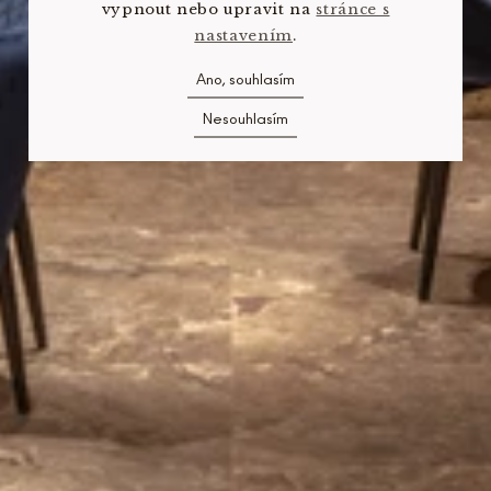
vypnout nebo upravit na
stránce s
nastavením
.
Ano, souhlasím
Nesouhlasím