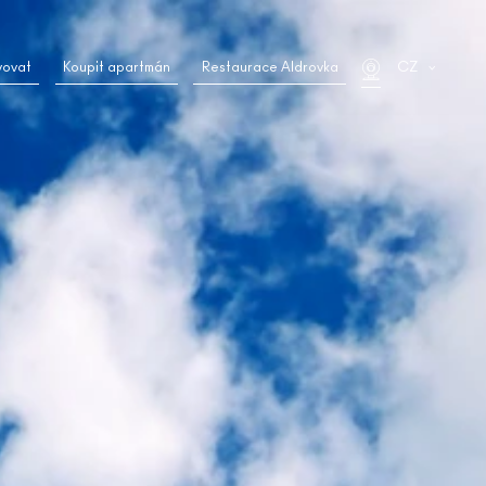
vovat
Koupit apartmán
Restaurace Aldrovka
CZ