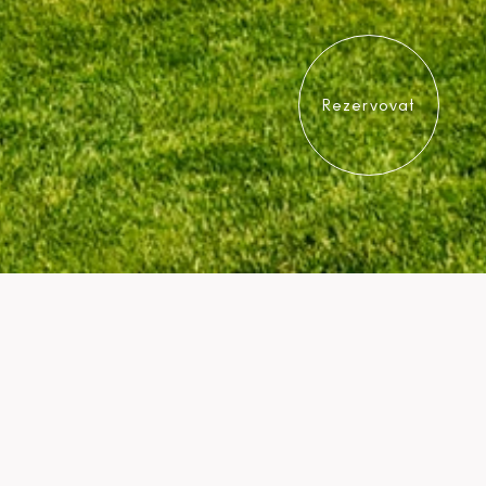
Rezervovat
tečném
o komplexu