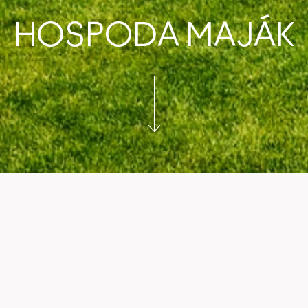
HOSPODA MAJÁK
e v naší jedinečné restauraci v
HOSPODĚ MAJÁK
– vý
ickém zážitku, který je nedílnou součástí hotelovéh
Aldrov Resort v malebné obci Vítkovice v Krkonoších.