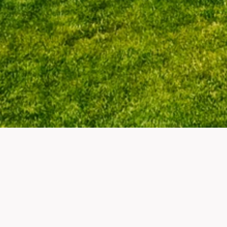
Vítejt
gastronom