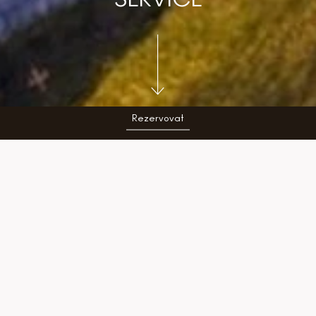
SERVICE
Rezervovat
22. 6. 2024
S radostí oznamujeme, že nově nabízíme
našim hostům pohodlný shuttle service na
nejoblíbenější krkonošské destinace. Tento
nový servis vám ulehčí starosti s dopravou a
parkováním, takže si můžete užívat svou
dovolenou naplno a bez stresu.