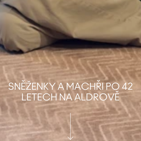
SNĚŽENKY A MACHŘI PO 42
LETECH NA ALDROVĚ