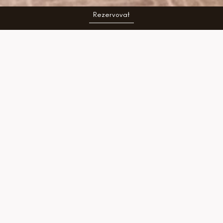
Rezervovat
18. 3. 2025
Dokument
Sněženky a machři po 42 letech
zachycuje setkání legendárních protagonistů
tohoto kultovního filmu, které proběhlo v
květnu 2024 v Aldrov Resort. Podívejte se na
něj na webu České televize.
42 let po uvedení legendární komedie z
lyžařského výcviku se představitel instruktora
Brťky (řečeného Prťky) Pavel Marek rozhodl
najít a znovu spojit protagonisty menších i
větších rolí snímku, z nějž mnohé repliky
citujeme dodnes. Pozná Veronika Freimanová